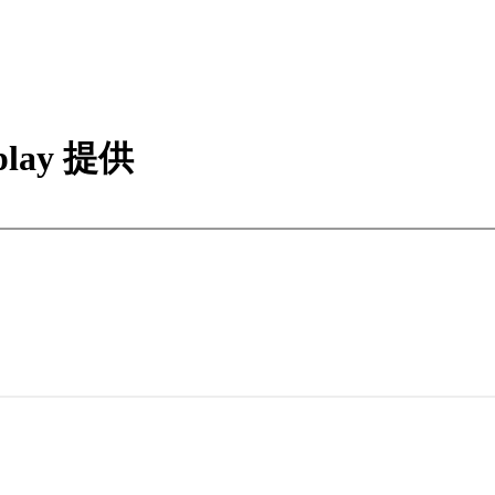
cplay 提供