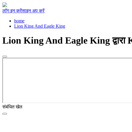
लॉग इन करें
साइन अप करें
home
Lion King And Eagle King
Lion King And Eagle King
द्वार
संबंधित खेल