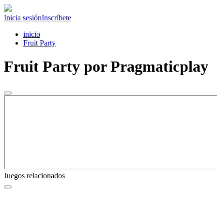
Inicia sesión
Inscríbete
inicio
Fruit Party
Fruit Party
por Pragmaticplay
Juegos relacionados