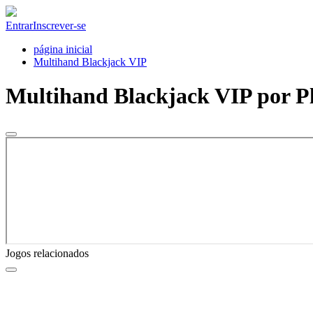
Entrar
Inscrever-se
página inicial
Multihand Blackjack VIP
Multihand Blackjack VIP
por P
Jogos relacionados