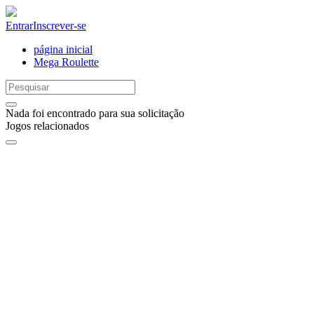
Entrar
Inscrever-se
página inicial
Mega Roulette
Nada foi encontrado para sua solicitação
Jogos relacionados