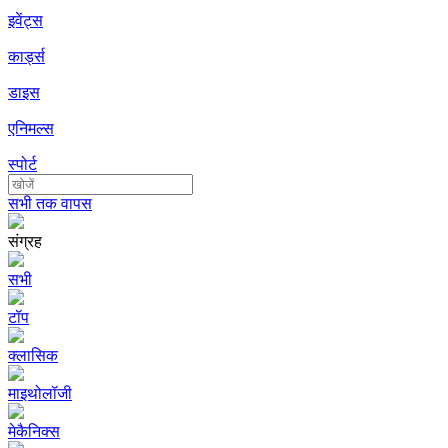
इवेंट्स
कार्ड्स
डाइस
एनिमल्स
स्पोर्ट
सभी तक वापस
संग्रह
सभी
टॉप
क्लासिक
माइथोलॉजी
मेकैनिक्स