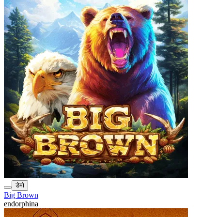
डेमो
Big Brown
endorphina