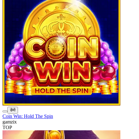
डेमो
Coin Win: Hold The Spin
gamzix
TOP