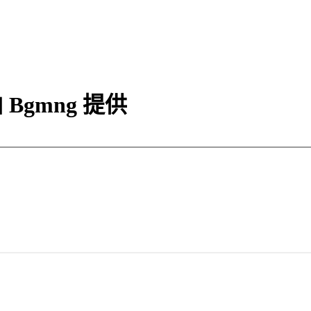
 Bgmng 提供