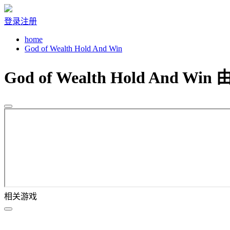
登录
注册
home
God of Wealth Hold And Win
God of Wealth Hold And Win
由
相关游戏