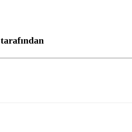
tarafından