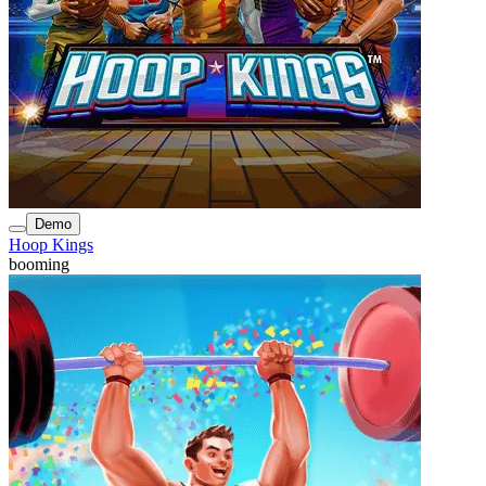
Demo
Hoop Kings
booming