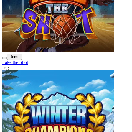
Demo
Take the Shot
bsg