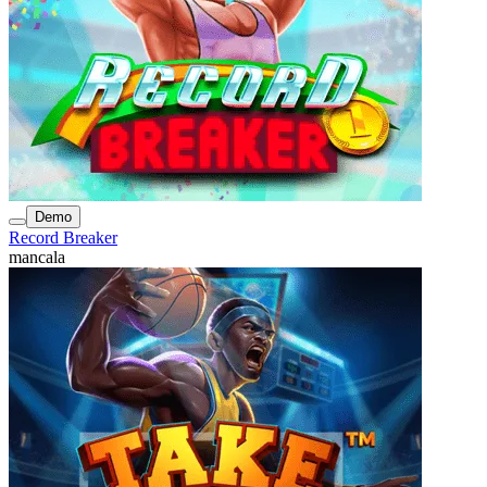
Demo
Record Breaker
mancala