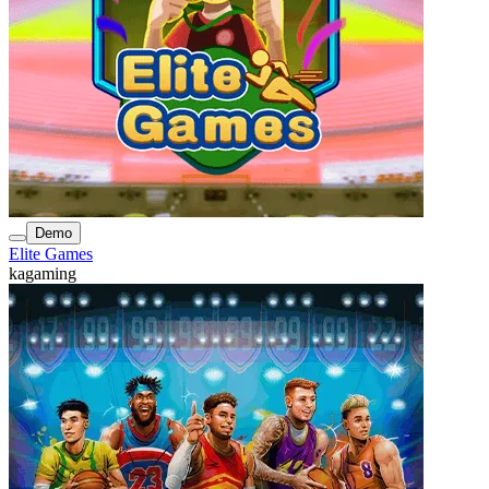
Demo
Elite Games
kagaming