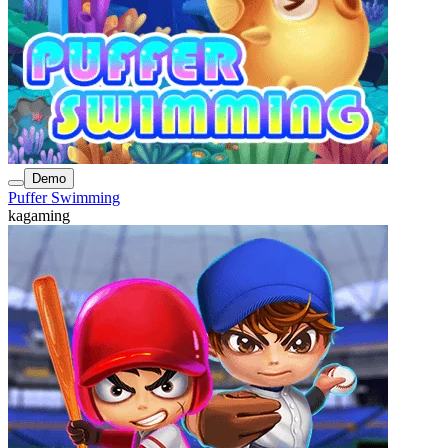
Demo
Puffer Swimming
kagaming