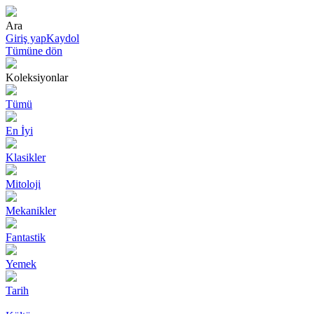
Ara
Giriş yap
Kaydol
Tümüne dön
Koleksiyonlar
Tümü
En İyi
Klasikler
Mitoloji
Mekanikler
Fantastik
Yemek
Tarih