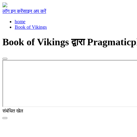
लॉग इन करें
साइन अप करें
home
Book of Vikings
Book of Vikings
द्वारा Pragmatic
संबंधित खेल